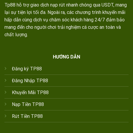
Tp88 hỗ trợ giao dịch nạp rút nhanh chóng qua USDT, mang
lại sự tiện lợi tối đa. Ngoài ra, các chương trình khuyến mãi
hấp dẫn cùng dịch vụ chăm sóc khách hàng 24/7 đảm bảo
mang đến cho người chơi trải nghiệm cá cược an toàn và
chất lượng.
HƯỚNG DẪN
Đăng ký TP88
Đăng Nhập TP88
Khuyến Mãi TP88
Nạp Tiền TP88
Rút Tiền TP88