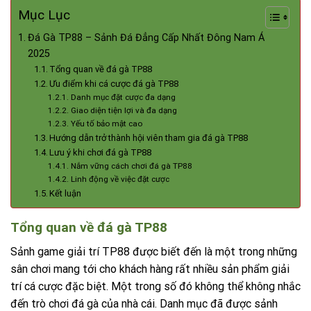
Mục Lục
Đá Gà TP88 – Sảnh Đá Đẳng Cấp Nhất Đông Nam Á
2025
Tổng quan về đá gà TP88
Ưu điểm khi cá cược đá gà TP88
Danh mục đặt cược đa dạng
Giao diện tiện lợi và đa dạng
Yếu tố bảo mật cao
Hướng dẫn trở thành hội viên tham gia đá gà TP88
Lưu ý khi chơi đá gà TP88
Nắm vững cách chơi đá gà TP88
Linh động về việc đặt cược
Kết luận
Tổng quan về đá gà TP88
Sảnh game giải trí TP88 được biết đến là một trong những
sân chơi mang tới cho khách hàng rất nhiều sản phẩm giải
trí cá cược đặc biệt. Một trong số đó không thể không nhắc
đến trò chơi đá gà của nhà cái. Danh mục đã được sảnh