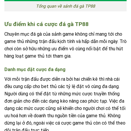
Tổng quan về sảnh đá gà TP88
Ưu điểm khi cá cược đá gà TP88
Chuyên mục đá gà của sảnh game không chỉ mang tới cho
game thủ những trận đấu kịch tính và hấp dẫn mỗi ngày. Trò
chơi còn sở hữu những ưu điểm vô cùng nổi bật để thu hút
hàng loạt game thủ tới tham gia.
Danh mục đặt cược đa dạng
Với mỗi trận đấu được diễn ra bởi hai chiến kê thì nhà cái
đều cung cấp cho bet thủ các tỷ lệ đặt vô cùng đa dạng.
Người dùng có thể đặt từ những mức cược truyền thống
đơn giản cho đến các dạng kèo nâng cao phức tạp. Việc đa
dạng các mức cược cũng sẽ khiến cho người chơi có thể tối
ưu hoá hơn về doanh thu nguồn tiền của game thủ. Không
dừng lại ở đó, ngoài việc cá cược game thủ còn có thể theo
dõi trận đấu trực tiếp.