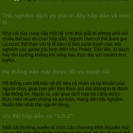
Đăng ký TP88 đem lại nhiều lợi ích vượt trội cho bạn
Trải nghiệm dịch vụ giải trí đầy hấp dẫn và mới
lạ
Nhà cái này cung cấp một hệ sinh thái giải trí phong phú với
nhiều thể loại trò chơi hấp dẫn. Người chơi có thể tham gia
cá cược thể thao với tỷ lệ kèo có tính cạnh tranh cao, trải
nghiệm các game bài kinh điển như Poker, Tiến lên, Xì dách
hay tận hưởng không khí sòng bạc thực thụ với casino trực
tuyến.
Hệ thống bảo mật được tối ưu tuyệt đối
Hệ thống cam kết bảo vệ dữ liệu cá nhân và tài khoản của
người chơi, giúp bạn yên tâm tham gia mà không lo bị đánh
cắp thông tin. Ngoài ra, các giao dịch nạp rút cũng được
thực hiện nhanh chóng và an toàn, mang đến trải nghiệm
thuận tiện nhất cho người dùng.
Ưu đãi hấp dẫn có “1-0-2”
Nhà cái thường xuyên tổ chức các chương trình khuyến mãi
và ưu đãi hấp dẫn nhằm hỗ trợ người chơi tối đa. Bạn có thể