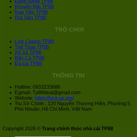
Đăng Nhập TP88
Khuyến Mãi TP88
Nạp Tiền TP88
Rút Tiền TP88
TRÒ CHƠI
Live Casino TP88
Thể Thao TP88
Xổ Số TP88
Bắn Cá TP88
Đá Gà TP88
THÔNG TIN
Hotline:
0933233686
Egmail: Tp88deal@gmail.com
Website:
https://lock.us.org/
Trụ Sở Chính :
120 Nguyễn Thượng Hiền, Phường 5,
Phú Nhuận, Hồ Chí Minh, Việt Nam
Copyright 2026 ©
Trang chính thức nhà cái TP88