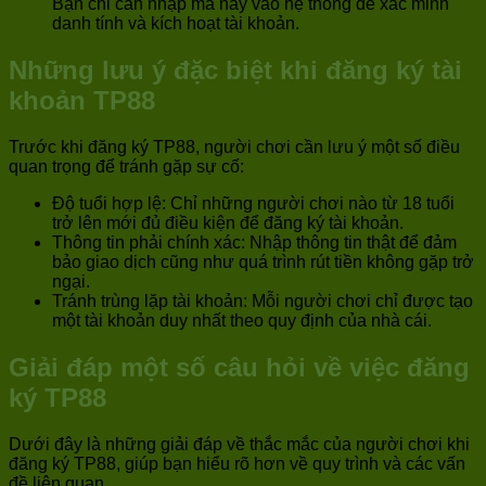
Bạn chỉ cần nhập mã này vào hệ thống để xác minh
danh tính và kích hoạt tài khoản.
Những lưu ý đặc biệt khi đăng ký tài
khoản TP88
Trước khi đăng ký TP88, người chơi cần lưu ý một số điều
quan trọng để tránh gặp sự cố:
Độ tuổi hợp lệ: Chỉ những người chơi nào từ 18 tuổi
trở lên mới đủ điều kiện để đăng ký tài khoản.
Thông tin phải chính xác: Nhập thông tin thật để đảm
bảo giao dịch cũng như quá trình rút tiền không gặp trở
ngại.
Tránh trùng lặp tài khoản: Mỗi người chơi chỉ được tạo
một tài khoản duy nhất theo quy định của nhà cái.
Giải đáp một số câu hỏi về việc đăng
ký TP88
Dưới đây là những giải đáp về thắc mắc của người chơi khi
đăng ký TP88, giúp bạn hiểu rõ hơn về quy trình và các vấn
đề liên quan.