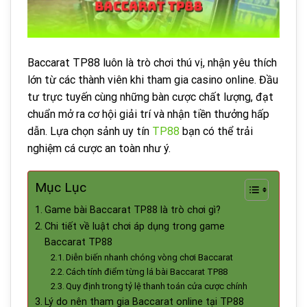
Baccarat TP88 luôn là trò chơi thú vị, nhận yêu thích
lớn từ các thành viên khi tham gia casino online. Đầu
tư trực tuyến cùng những bàn cược chất lượng, đạt
chuẩn mở ra cơ hội giải trí và nhận tiền thưởng hấp
dẫn. Lựa chọn sảnh uy tín
TP88
bạn có thể trải
nghiệm cá cược an toàn như ý.
Mục Lục
Game bài Baccarat TP88 là trò chơi gì?
Chi tiết về luật chơi áp dụng trong game
Baccarat TP88
Diễn biến nhanh chóng vòng chơi Baccarat
Cách tính điểm từng lá bài Baccarat TP88
Quy định trong tỷ lệ thanh toán cửa cược chính
Lý do nên tham gia Baccarat online tại TP88