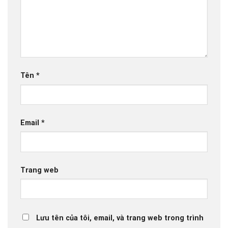
Tên
*
Email
*
Trang web
Lưu tên của tôi, email, và trang web trong trình