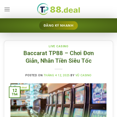
Skip
to
content
ĐĂNG KÝ NHANH
LIVE CASINO
Baccarat TP88 – Chơi Đơn
Giản, Nhân Tiền Siêu Tốc
POSTED ON
THÁNG 4 12, 2025
BY
VŨ CASINO
12
Th4