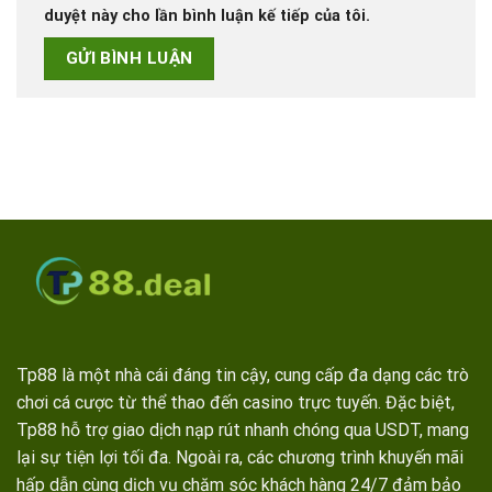
duyệt này cho lần bình luận kế tiếp của tôi.
Tp88
là một nhà cái đáng tin cậy, cung cấp đa dạng các trò
chơi cá cược từ thể thao đến casino trực tuyến. Đặc biệt,
Tp88 hỗ trợ giao dịch nạp rút nhanh chóng qua USDT, mang
lại sự tiện lợi tối đa. Ngoài ra, các chương trình khuyến mãi
hấp dẫn cùng dịch vụ chăm sóc khách hàng 24/7 đảm bảo