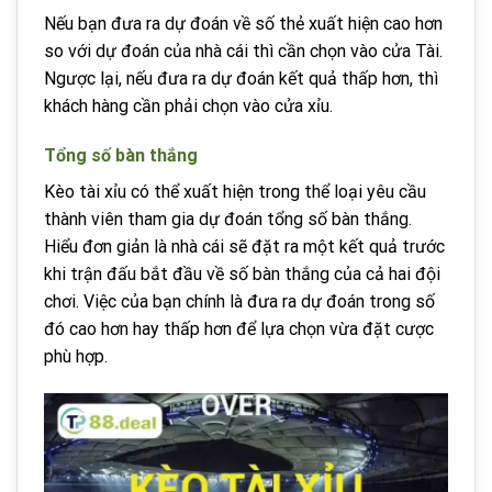
Nếu bạn đưa ra dự đoán về số thẻ xuất hiện cao hơn
so với dự đoán của nhà cái thì cần chọn vào cửa Tài.
Ngược lại, nếu đưa ra dự đoán kết quả thấp hơn, thì
khách hàng cần phải chọn vào cửa xỉu.
Tổng số bàn thắng
Kèo tài xỉu có thể xuất hiện trong thể loại yêu cầu
thành viên tham gia dự đoán tổng số bàn thắng.
Hiểu đơn giản là nhà cái sẽ đặt ra một kết quả trước
khi trận đấu bắt đầu về số bàn thắng của cả hai đội
chơi. Việc của bạn chính là đưa ra dự đoán trong số
đó cao hơn hay thấp hơn để lựa chọn vừa đặt cược
phù hợp.