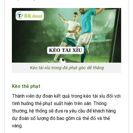
Kèo tài xỉu trong đá phạt góc dễ thắng
Kèo thẻ phạt
Thành viên dự đoán kết quả trong kèo tài xỉu đối với
tình huống thẻ phạt xuất hiện trên sân. Thông
thường, hệ thống sẽ đưa ra yêu cầu để khách hàng
dự đoán số lượng đó bao gồm cả thẻ đỏ và thẻ
vàng.