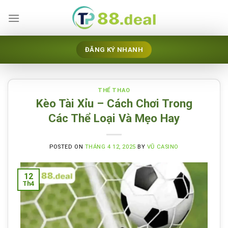
Skip
to
content
ĐĂNG KÝ NHANH
THỂ THAO
Kèo Tài Xỉu – Cách Chơi Trong
Các Thể Loại Và Mẹo Hay
POSTED ON
THÁNG 4 12, 2025
BY
VŨ CASINO
12
Th4