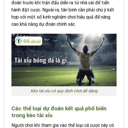
đoán trước khi trận đấu diễn ra từ nhà cái để tiến
hành đặt cược. Ngoài ra, tân binh cần phải chú ý kết
hợp với một số kinh nghiệm chơi hiệu quả để nâng
cao khả năng dự đoán chính xác.
Kèo tài xỉu có quy định chơi dễ dàng
Các thể loại dự đoán kết quả phổ biến
trong kèo tài xỉu
Người chơi khi tham gia vào thể loại cá cược này có